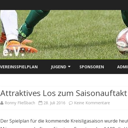
Skip
to
VEREINSSPIELPLAN
JUGEND
SPONSOREN
ADMI
content
JUGENDNEWS
Attraktives Los zum Saisonauftakt
JUGENDTERMINE
zu
Ronny Fließbach
28. Juli 2016
Keine Kommentare
Attraktive
Der Spielplan für die kommende Kreisligasaison wurde heute
Los