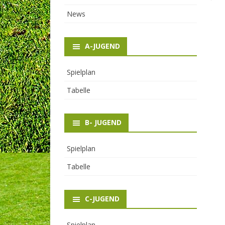
News
A-JUGEND
Spielplan
Tabelle
B- JUGEND
Spielplan
Tabelle
C-JUGEND
Spielplan