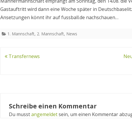
Männermannschaft empfängt am Sonntag, den 14.08. die Ve
zum
Gastauftritt wird dann eine Woche später in Deutschbaselit
Saisonauf
Ansetzungen könnt ihr auf fussball.de nachschauen…
1. Mannschaft
,
2. Mannschaft
,
News
Beitragsnavigation
Transfernews
Neu
Schreibe einen Kommentar
Du musst
angemeldet
sein, um einen Kommentar abzu