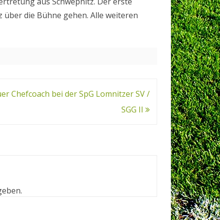
rtretung aus Schwepnitz. Der erste
z über die Bühne gehen. Alle weiteren
takt
er Chefcoach bei der SpG Lomnitzer SV /
SGG II
geben.